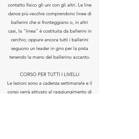
contatto fisico gli uni con gli altri. Le line
dance più vecchie comprendono linee di
ballerini che si fronteggiano o, in altri
casi, la "linea" è costituita da ballerini in
cerchio; oppure ancora tutti i ballerini
seguono un leader in giro per la pista
tenendo la mano del ballerino accanto.
CORSO PER TUTTI I LIVELLI
Le lezioni sono a cadenza settimanale e il
corso verrà attivato al raggiungimento di
un minimo di coppie.
Il corso
inizierà il 29 novembre 2019
e si
concluderà a giungo 2020.