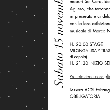
Sabato 15 novembre
maestri Sol Cerquide
Agüero
, che terrann
in
preserata e ci del
con la loro esibizion
musicale di Marco N
H. 20:00 STAGE
MILONGA LISA Y TRASP
di coppia)
H. 21
:30 INIZIO S
Prenotazione consigli
Tessera ACSI Faitan
OBBLIGATORIA