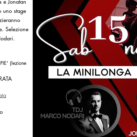
s e Jonatan
o uno stage
izieranno
e. Selezione
odari.
IE' (lezione
ERATA
ata
go