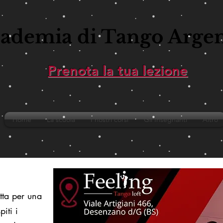
ademia di Tango Arge
Prenota la tua lezione
Home
La scuola
I nostri corsi
Gli Insegnanti
Altro
tta per una
iti i